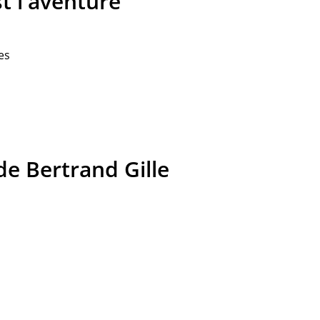
t l'aventure
es
e Bertrand Gille