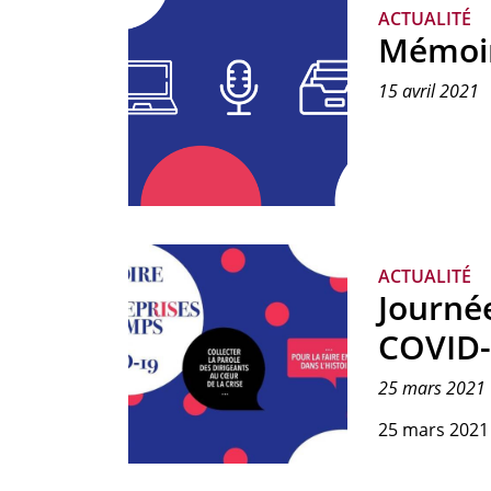
ACTUALITÉ
Mémoir
15 avril 2021
ACTUALITÉ
Journé
COVID-
25 mars 2021
25 mars 2021
Détail