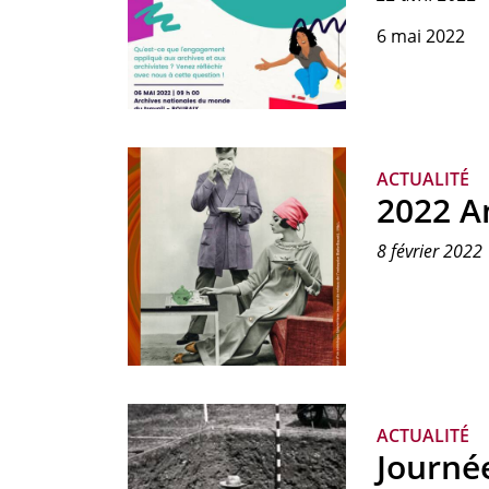
6 mai 2022
Affiche
de
la
ACTUALITÉ
journée
2022 A
d'études
8 février 2022
Bandeau
de
présentation
ACTUALITÉ
de
Journée
l'opération