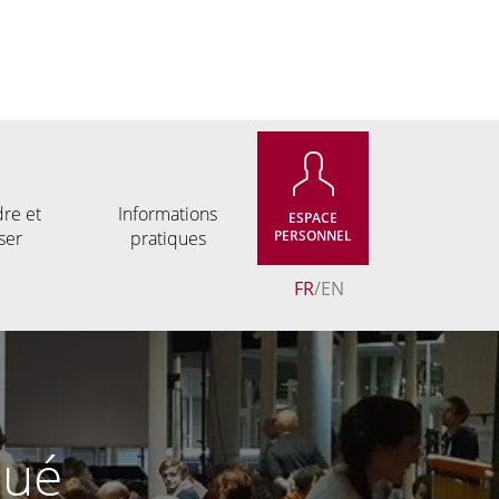
re et
Informations
ESPACE
ser
pratiques
PERSONNEL
FR
EN
qué