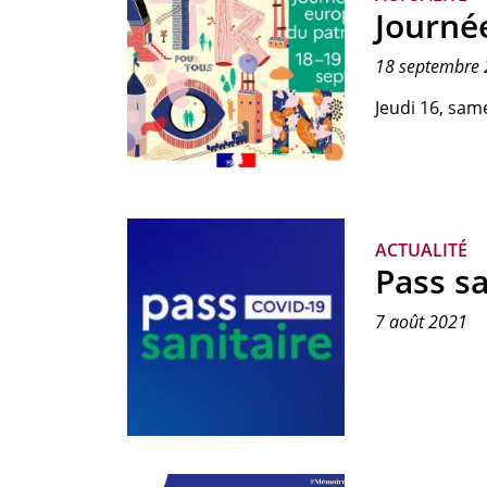
Gille,
Journé
1962.
18 septembre
Jeudi 16, sa
Visuel
officiel
des
ACTUALITÉ
Journées
Pass sa
europénnes
du
7 août 2021
patrimoine
2021,
ministère
de
la
Culture.