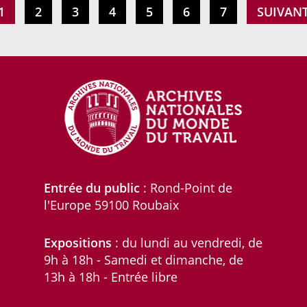
en
PAGE
1
PAGE
2
PAGE
3
PAGE
4
PAGE
5
PAGE
6
PAGE
7
PAGE
SUIVAN
représentation
Entrée du public
: Rond-Point de
l'Europe 59100 Roubaix
Expositions
: du lundi au vendredi, de
9h à 18h - Samedi et dimanche, de
13h à 18h - Entrée libre