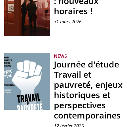
: nouveaux
horaires !
31 mars 2026
Exposition
Vivre
ou
NEWS
survivre
Journée d'étude
aux
ANMT
Travail et
pauvreté, enjeux
historiques et
perspectives
contemporaines
Affiche
de
la
12 février 2026