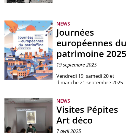
Visuel
par
Mario
NEWS
Cochat.
Journées
Image
d'archives
européennes du
:
patrimoine 2025
ANMT
2004
20
19 septembre 2025
5,
Vendredi 19, samedi 20 et
Noëlle
dimanche 21 septembre 2025
Visuel
Gérôme.
officiel
Fête
des
de
NEWS
Journées
la
Visites Pépites
europénnes
Saint-
du
Éloi
Art déco
patrimoine
aux
2025,
forges
7 avril 2025