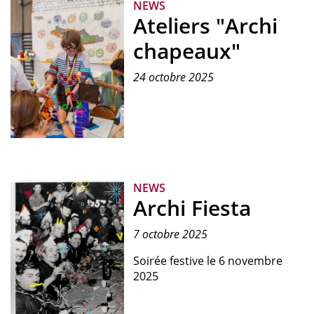
Restos
NEWS
Ateliers "Archi
du
Cœur
chapeaux"
24 octobre 2025
Charline
Lapierre
lors
NEWS
d'un
Archi Fiesta
atelier
7 octobre 2025
Soirée festive le 6 novembre
2025