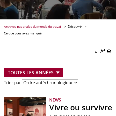
Archives nationales du monde du travail
Découvrir
Ce que vous avez manqué
Augmen
Imp
Diminuer
la
la
la
taille
pag
taille
du
Doc
du
Trier par
texte
texte
Docume
Documenta
NEWS
Vivre ou survivre