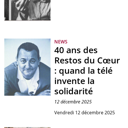
Montage
photographique
à
NEWS
partir
40 ans des
de
documents
Restos du Cœur
conservés
: quand la télé
aux
ANMT
invente la
solidarité
Coluche,
12 décembre 2025
fondateur
de
Vendredi 12 décembre 2025
l’association
Les