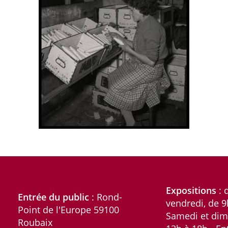
Expositions
: 
Entrée du public
: Rond-
vendredi, de 9
Point de l'Europe 59100
Samedi et dim
Roubaix