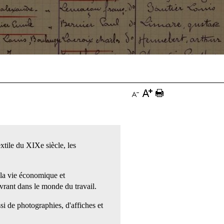
Augmenter
Imprimer
Diminuer
la
la
la
taille
page
taille
du
Documentation
xtile du XIXe siècle, les
du
texte
texte
e la vie économique et
Documentation
Documentation
uvrant dans le monde du travail.
i de photographies, d'affiches et