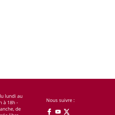
du lundi au
Nous suivre :
h à 18h -
anche, de