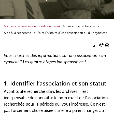
Archives nationales du monde du travail
Faire une recherche
Aide à la recherche
Faire l'histoire d'une association ou d'un syndicat
Augmen
Imp
Diminuer
la
la
Vous cherchez des informations sur une association ? un
la
syndicat ? Les quatre étapes indispensables !
taille
pag
taille
du
Doc
du
texte
texte
1. Identifier l’association et son statut
Docume
Documenta
Avant toute recherche dans les archives, il est
indispensable de connaître le nom exact de l’association
recherchée pour la période qui vous intéresse. Ce n’est
pas forcément chose aisée car elle a pu en changer au