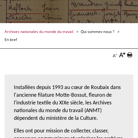
Archives nationales du monde du travail
Qui sommes-nous ?
En bref
Augmen
Imp
Diminuer
la
la
la
taille
pag
taille
du
Doc
Installées depuis 1993 au cœur de Roubaix dans
du
l'ancienne filature Motte-Bossut, fleuron de
texte
texte
l'industrie textile du XIXe siècle, les Archives
Docume
Documenta
nationales du monde du travail (ANMT)
dépendent du ministère de la Culture.
Elles ont pour mission de collecter, classer,