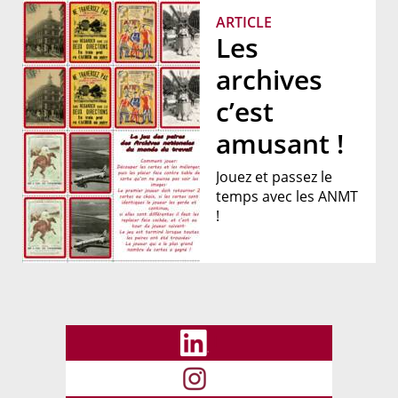
ARTICLE
Les
archives
c’est
amusant !
Jouez et passez le
temps avec les ANMT
!
I
I