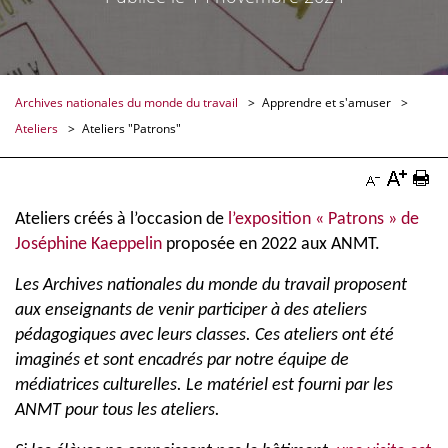
Archives nationales du monde du travail
Apprendre et s'amuser
Ateliers
Ateliers "Patrons"
Augmen
Imp
Diminuer
la
la
Ateliers créés à l’occasion de
l’exposition « Patrons » de
la
Joséphine Kaeppelin
proposée en 2022 aux ANMT.
taille
pag
taille
du
Doc
Les Archives nationales du monde du travail proposent
du
aux enseignants de venir participer à des ateliers
texte
texte
pédagogiques avec leurs classes. Ces ateliers ont été
Docume
Documenta
imaginés et sont encadrés par notre équipe de
médiatrices culturelles. Le matériel est fourni par les
ANMT pour tous les ateliers.