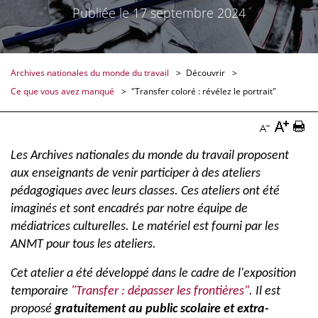
Publiée le 17 septembre 2024
Archives nationales du monde du travail
Découvrir
Ce que vous avez manqué
"Transfer coloré : révélez le portrait"
Augmen
Imp
Diminuer
la
la
Les Archives nationales du monde du travail proposent
la
aux enseignants de venir participer à des ateliers
taille
pag
taille
pédagogiques avec leurs classes. Ces ateliers ont été
du
Doc
du
imaginés et sont encadrés par notre équipe de
texte
médiatrices culturelles. Le matériel est fourni par les
texte
ANMT pour tous les ateliers.
Docume
Documenta
Cet atelier a été développé dans le cadre de l'exposition
temporaire
"Transfer : dépasser les frontières"
. Il est
proposé
gratuitement au public scolaire et extra-