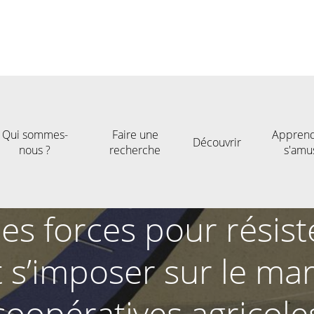
Qui sommes-
Faire une
Apprend
Découvrir
nous ?
recherche
s'amu
ses forces pour résist
t s’imposer sur le mar
coopératives agricole