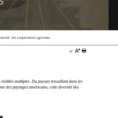
marché : les coopératives agricoles
Augmenter
Imprimer
Diminuer
la
la
la
taille
page
taille
du
Documentation
du
s réalités multiples. Du paysan travaillant dans les
texte
sme des paysages américains, cette diversité des
texte
Documentation
Documentation