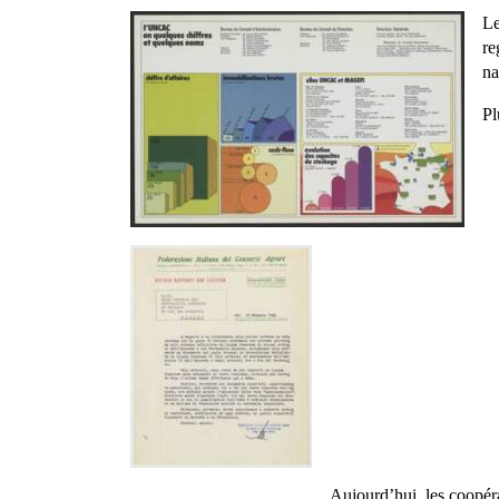
Le
re
na
Pl
Aujourd’hui, les coopéra