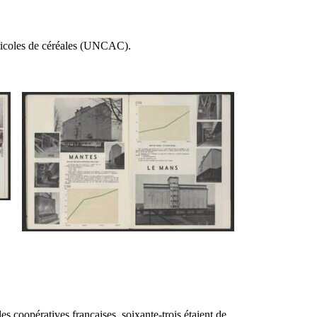
agricoles de céréales (UNCAC).
s coopératives françaises, soixante-trois étaient de