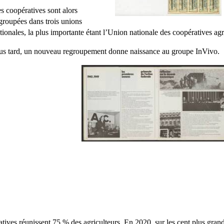
s coopératives sont alors
groupées dans trois unions
tionales, la plus importante étant l’Union nationale des coopératives 
us tard, un nouveau regroupement donne naissance au groupe InVivo.
tives réunissent 75 % des agriculteurs. En 2020, sur les cent plus grande