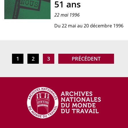
51 ans
"maison-
paysage".
22 mai 1996
Affiche
Du 22 mai au 20 décembre 1996
de
l'exposition
"C.E.
C'est
nous",
PAGE
1
PAGE
2
PAGE
3
PAGE
PRÉCÉDENT
1996.