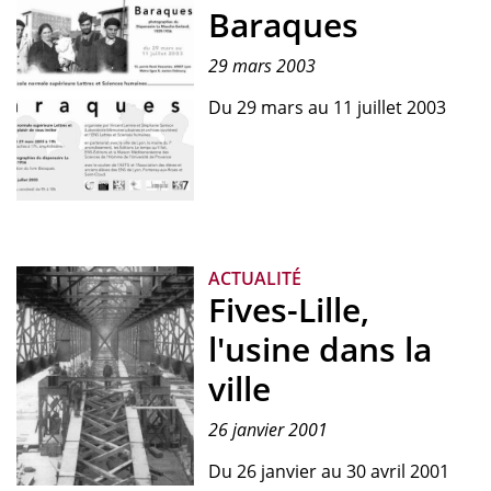
et
Baraques
commerce
tchèques
29 mars 2003
en
France"
Du 29 mars au 11 juillet 2003
Reproduction
de
l'invitation
ACTUALITÉ
à
Fives-Lille,
l'exposition
"Baraques"
l'usine dans la
ville
26 janvier 2001
Du 26 janvier au 30 avril 2001