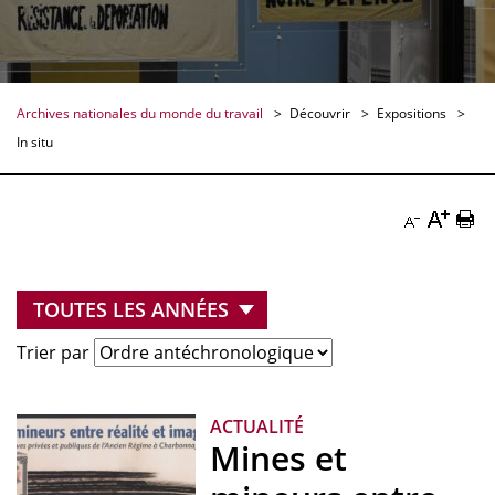
Archives nationales du monde du travail
Découvrir
Expositions
In situ
Augmen
Imp
Diminuer
la
la
la
taille
pag
taille
du
Doc
du
Trier par
texte
texte
Docume
Documenta
ACTUALITÉ
Mines et