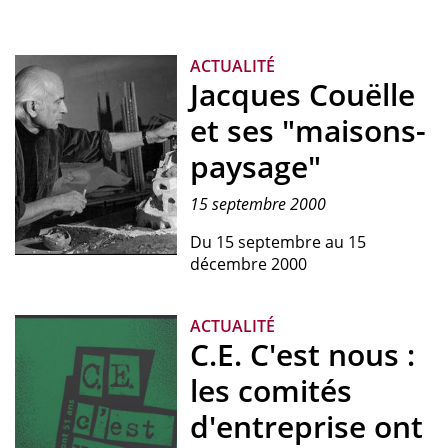
Capture
d'écran
de
ACTUALITÉ
l'affiche
Jacques Couëlle
de
l'exposition.
et ses "maisons-
paysage"
15 septembre 2000
Du 15 septembre au 15
décembre 2000
Photographie
de
Jacques
ACTUALITÉ
Couëlle
C.E. C'est nous :
travaillant
sur
les comités
une
d'entreprise ont
maquette
d'une