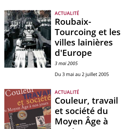
de
l'exposition
ACTUALITÉ
"De
Roubaix-
longue
haleine,
Tourcoing et les
gestes
villes lainières
d'archives"
(2005).
d'Europe
3 mai 2005
Du 3 mai au 2 juillet 2005
ACTUALITÉ
Couleur, travail
et société du
Moyen Âge à