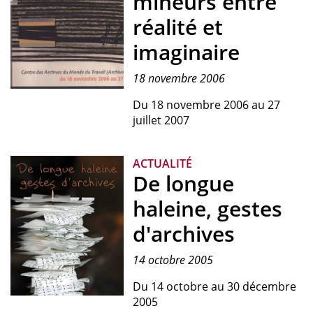
mineurs entre
réalité et
imaginaire
18 novembre 2006
Affiche
Du 18 novembre 2006 au 27
de
juillet 2007
l'exposition
"Mines
et
ACTUALITÉ
mineurs
De longue
entre
haleine, gestes
réalité
et
d'archives
imaginaire",
2006.
14 octobre 2005
Du 14 octobre au 30 décembre
2005
Affiches