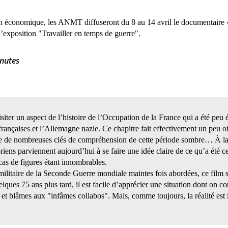
on économique, les ANMT diffuseront du 8 au 14 avril le documentaire
l’exposition "Travailler en temps de guerre".
inutes
iter un aspect de l’histoire de l’Occupation de la France qui a été peu 
rançaises et l’Allemagne nazie. Ce chapitre fait effectivement un peu of
erme de nombreuses clés de compréhension de cette période sombre… À la
oriens parviennent aujourd’hui à se faire une idée claire de ce qu’a été ce
 cas de figures étant innombrables.
 militaire de la Seconde Guerre mondiale maintes fois abordées, ce film s
ques 75 ans plus tard, il est facile d’apprécier une situation dont on con
" et blâmes aux "infâmes collabos". Mais, comme toujours, la réalité e