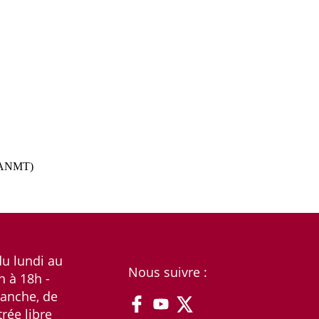
s ANMT)
du lundi au
Nous suivre :
h à 18h -
anche, de
trée libre