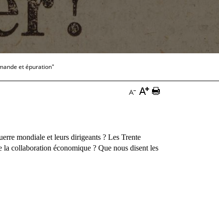
emande et épuration"
Augmenter
Imprimer
Diminuer
la
la
la
taille
page
taille
uerre mondiale et leurs dirigeants ? Les Trente
du
Documentation
du
de la collaboration économique ? Que nous disent les
texte
texte
Documentation
Documentation