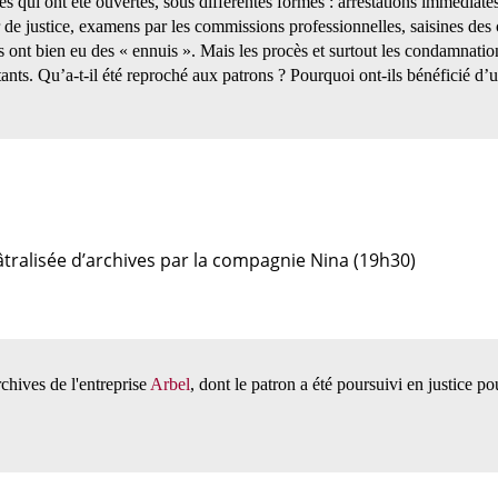
 qui ont été ouvertes, sous différentes formes : arrestations immédiates
r de justice, examens par les commissions professionnelles, saisines des 
s ont bien eu des « ennuis ». Mais les procès et surtout les condamnatio
tants. Qu’a-t-il été reproché aux patrons ? Pourquoi ont-ils bénéficié d’
âtralisée d’archives par la compagnie Nina (19h30)
chives de l'entreprise
Arbel
, dont le patron a été poursuivi en justice 