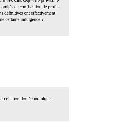
, mises sous séquestre provisoire
comités de confiscation de profits
ns définitives ont effectivement
une certaine indulgence ?
pour collaboration économique