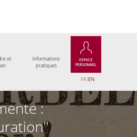
re et
Informations
ESPACE
ser
pratiques
PERSONNEL
FR
EN
mente :
uration"