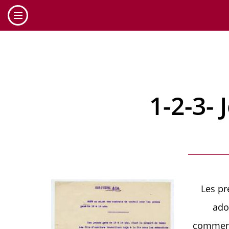
Cookies management panel
1-2-3- 
Les pr
ado
commencè