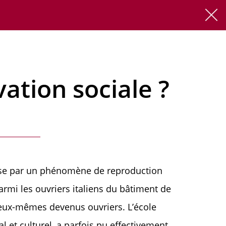
FR
EN
ation sociale ?
érise par un phénomène de reproduction
mi les ouvriers italiens du bâtiment de
 eux-mêmes devenus ouvriers. L’école
l et culturel, a parfois pu effectivement