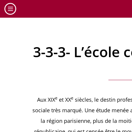
Cookies management panel
3-3-3- L’école
e
e
Aux XIX
et XX
siècles, le destin prof
sociale très marqué. Une étude menée a
la région parisienne, plus de la mo
républicaine, qui est censée être le moy