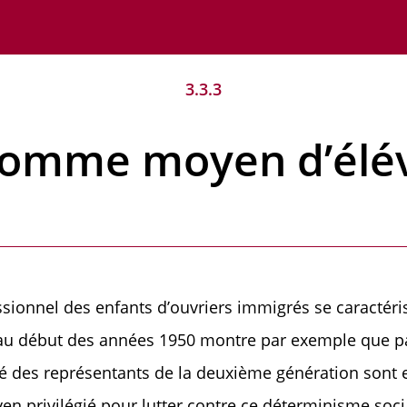
3.3.3
 comme moyen d’élév
essionnel des enfants d’ouvriers immigrés se caract
u début des années 1950 montre par exemple que par
itié des représentants de la deuxième génération sont
en privilégié pour lutter contre ce déterminisme socia