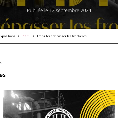
Publiée le 12 septembre 2024
Expositions
In situ
Trans-fer : dépasser les frontières
5
res