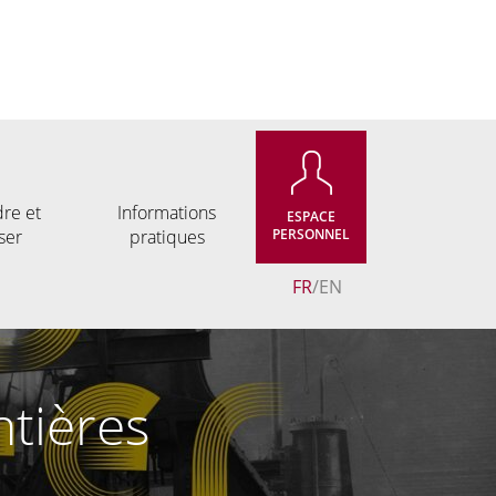
re et
Informations
ESPACE
ser
pratiques
PERSONNEL
FR
EN
ntières