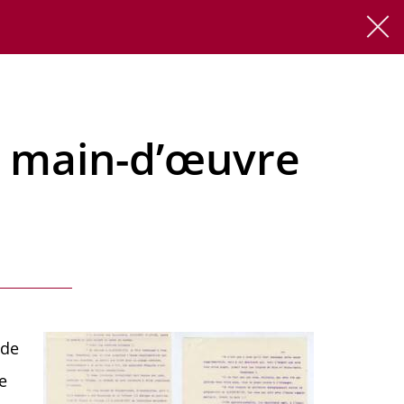
FR
EN
la main-d’œuvre
 de
e