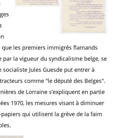
s
lges
s
on
ai que les premiers immigrés flamands
e par la vigueur du syndicalisme belge, se
e socialiste Jules Guesde put entrer à
détracteurs comme "le député des Belges".
ières de Lorraine s’expliquent en partie
nées 1970, les mesures visant à diminuer
papiers qui utilisent la grève de la faim
bles.