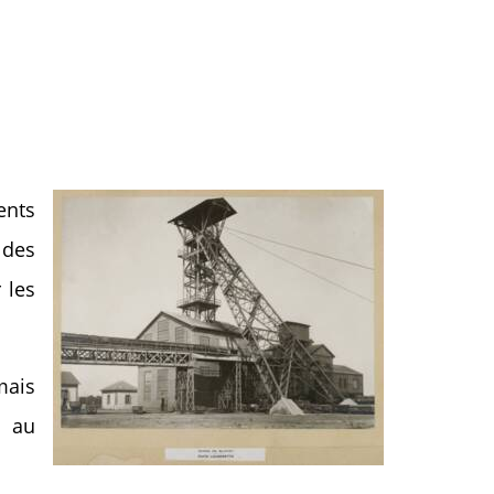
ents
 des
 les
mais
s au