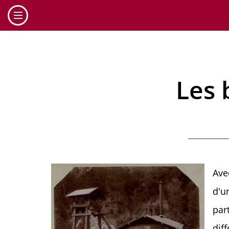
Cookies management panel
Les 
Ave
d'u
par
dif