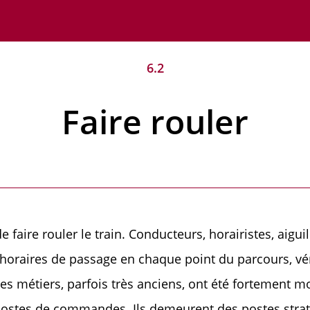
6.2
Faire rouler
e faire rouler le train. Conducteurs, horairistes, aigui
s horaires de passage en chaque point du parcours, véri
 métiers, parfois très anciens, ont été fortement mod
s postes de commandes. Ils demeurent des postes stra