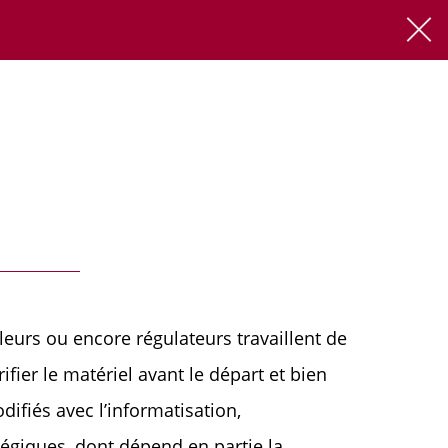
FR
EN
lleurs ou encore régulateurs travaillent de
fier le matériel avant le départ et bien
ifiés avec l’informatisation,
tégiques, dont dépend en partie la