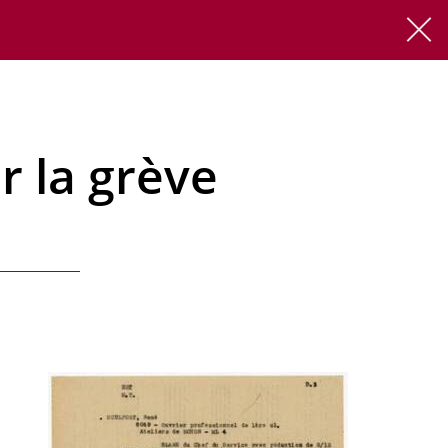
FR
EN
ar la grève