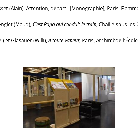
et (Alain), Attention, départ !
[Monographie], Paris, Flamma
Lenglet (Maud),
C'est Papa qui conduit le train
,
Chaillé-sous-les-
l) et Glasauer (Willi),
A toute vapeur
, Paris, Archimède-l'École 