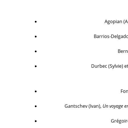
Agopian (A
Barrios-Delgado
Bern
Durbec (Sylvie) et
Fon
Gantschev (Ivan),
Un voyage en
Grégoire