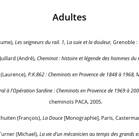
Adultes
laume),
Les seigneurs du rail. 1, La suie et la douleur,
Grenoble : 
Juillard (André),
Cheminot : histoire et légende des hommes du r
i (Laurence),
P.K.862 : Cheminots en Provence de 1848 à 1968,
M
ral à l'Opération Sardine : Cheminots en Provence de 1969 à 20
cheminots PACA, 2005.
chuiten (François),
La Douce
[Monographie], Paris, Casterman
 Turner (Michael),
La vie d'un mécanicien au temps des grands e